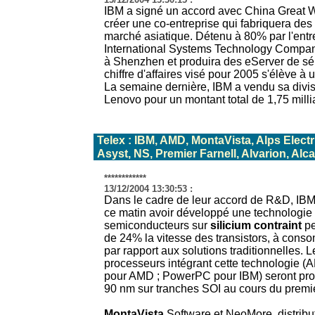
IBM a signé un accord avec China Great 
créer une co-entreprise qui fabriquera des
marché asiatique. Détenu à 80% par l'entr
International Systems Technology Compan
à Shenzhen et produira des eServer de séri
chiffre d'affaires visé pour 2005 s'élève à u
La semaine dernière, IBM a vendu sa divi
Lenovo pour un montant total de 1,75 millia
Telex : IBM, AMD, MontaVista, Alps Elect
Asyst, NS, Premier Farnell, Alvarion, Alca
************
13/12/2004 13:30:53 :
Dans le cadre de leur accord de R&D, IB
ce matin avoir développé une technologie 
semiconducteurs sur
silicium contraint
p
de 24% la vitesse des transistors, à cons
par rapport aux solutions traditionnelles. 
processeurs intégrant cette technologie 
pour AMD ; PowerPC pour IBM) seront pro
90 nm sur tranches SOI au cours du premi
MontaVista
Software et NeoMore, distribu