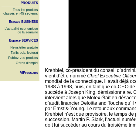
PRODUITS
Tous les produits
classés en 45 secteurs
Espace BUSINESS
L'actualité économique
de la semaine
Espace SERVICES
Newsletter gratuite
Tarifs pub, lectorat
Publiez vos produits
Offres d'emploi
Krehbiel, co-président du conseil d’admini
VIPress.net
vient d’être nommé
Chief Executive Office
mondial de la connectique. Il avait déjà o
1988 à 1998, puis, en tant que co-CEO de 
succède à Joseph King, démissionnaire. 
intervient alors que Molex était en désacc
d’audit financier Deloitte and Touche qu’il
par Ernst & Young. Le retour aux command
Krehbiel n’est que provisoire, le temps de
succession. Martin P. Slark, l’actuel num
doit lui succéder au cours du troisième tri