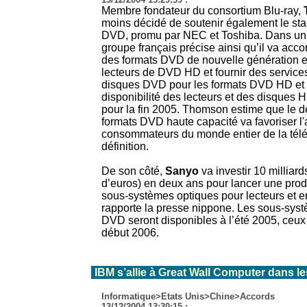
Membre fondateur du consortium Blu-ray,
moins décidé de soutenir également le st
DVD, promu par NEC et Toshiba. Dans un
groupe français précise ainsi qu’il va ac
des formats DVD de nouvelle génération e
lecteurs de DVD HD et fournir des service
disques DVD pour les formats DVD HD et 
disponibilité des lecteurs et des disques
pour la fin 2005. Thomson estime que le 
formats DVD haute capacité va favoriser l'
consommateurs du monde entier de la télé
définition.
De son côté,
Sanyo
va investir 10 milliard
d’euros) en deux ans pour lancer une pro
sous-systèmes optiques pour lecteurs et 
rapporte la presse nippone. Les sous-sys
DVD seront disponibles à l’été 2005, ceux
début 2006.
IBM s’allie à Great Wall Computer dans l
Informatique>Etats Unis>Chine>Accords
13/12/2004 13:30:15 :