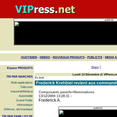
publicité
-
-
-
-
QUOTIDIEN
HEBDO
NOUVEAUX PRODUITS
PUBLICITE
MEDIA K
|
Share
Espace PRODUITS
Lundi 13 Décembre @ VIPress.n
TRI PAR MARCHES
En bref
Frederick Krehbiel revient aux command
Multi-applications
Télécoms
Industriel/Médical
Composants passifs>Nominations
13/12/2004 13:28:31 :
Automobile
Frederick A.
Grand Public
Informatique
publicité
Défense, aéronautique
TRI PAR FAMILLES DE