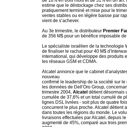
de 16% en trois mois et de 31% en un an
estime que le déstockage chez ses distribu
pratiquement terminé et mise pour le trime
ventes stables ou en légère baisse par rap
vient de s’achever.
Au 3e trimestre, le distributeur
Premier Far
de 356 M$ pour un bénéfice imposable de
Le spécialiste israélien de la technologi
de finaliser le rachat pour 40 M$ d’Inter
international, qui développe des produits 
les réseaux GSM et CDMA.
Alcatel annonce que le cabinet d'analystes
nouveau
confirmé le leadership de la société sur 
les données de Dell'Oro Group, concernant
trimestre 2004,
Alcatel
détient désormais 
cumulée de 37,6% et un total cumulé de pl
lignes DSL livrées - soit plus de quatre fois
concurrent le plus proche. Alcatel détient 
dans toutes les régions du monde. Le vol
livraisons effectuées par Alcatel, depuis l
augmenté de 45%, comparé aux trois premi